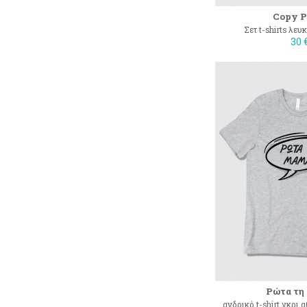
Copy P
Σετ t-shirts λευ
30 
Ρώτα τη
ανδρικό t-shirt γκρι 