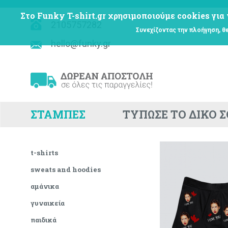
Στο Funky T-shirt.gr χρησιμοποιούμε cookies για 
2105757282
Συνεχίζοντας την πλοήγηση, θ
hello@funky.gr
ΣΤΑΜΠΕΣ
ΤΥΠΩΣΕ ΤΟ ΔΙΚΟ 
t-shirts
sweats and hoodies
αμάνικα
γυναικεία
παιδικά