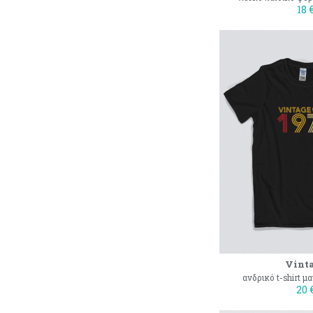
18 
Vint
ανδρικό t-shirt μ
20 