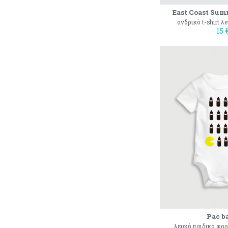
East Coast Sum
ανδρικό t-shirt λ
15 
Pac b
λευκό παιδικό φορ