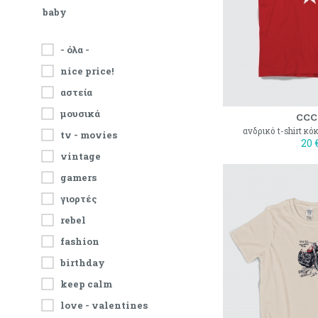
baby
- όλα -
nice price!
αστεία
μουσικά
CCC
ανδρικό t-shirt κό
tv - movies
20 
vintage
gamers
γιορτές
rebel
fashion
birthday
keep calm
love - valentines